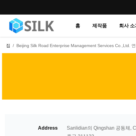
홈
제작품
회사 소
집
/
Beijing Silk Road Enterprise Management Services Co.,Lt
Address
Sanlidian의 Qingshan 공동체,