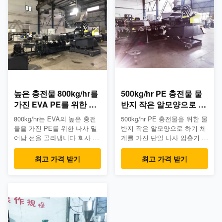
착용 성과가 있습니다. 관 밀어
5. 모든 기계 swill는 우리의
남을 위해, 에너지 소비는
QC 기준의 밑에 생성합니다.
0.25-0.3kwh/kg, 널, 매우 일반
단일 나사 압출기의 모형 기술
적인 단일 나사 압출기 보다는
명세 아니다. 납품의 명칭 Qty.
더 낮은 알갱이로 만들기입니
1.0 단위를 다루는 원료 1.1
다, 및 장을 위한 while0.15-
CO 혼연기 1set 섞는 유효 부
0.2kwh/kg. 고객은 뿐만 아니
피: 110L 모는 모터: 110kw 회
라 산출을 ...
전 속도: 30...
높은 충전물 800kg/hr를
500kg/hr PE 충전물 물
가진 EVA PE를 위한 고
반지 작은 알모양으로 하
능률 단 하나 나사 플라스
기 체계를 가진 단일 나사
800kg/hr는 EVA의 높은 충전
500kg/hr PE 충전물을 위한 물
틱 압출기
압출기
물을 가진 PE를 위한 나사 밀
반지 작은 알모양으로 하기 체
어남 선을 골라냅니다 회사 이
계를 가진 단일 나사 압출기 회
점: 1. 당신 조회에 빠른 의견
사 이점: 1. 당신의 필요에 빠
당신의 신청에 따라 2개의 주
른 응답 당신의 신청에 근거를
최고 가격 받기
최고 가격 받기
문을 받아서 만들어진 계획안
두는 2개의 특정한 계획안 3.
3. 경험있는 연구 및 개발, 생
직업적인 연구 및 개발, 생산,
산, 판매 및 서비스 4. 플라스
판매 및 서비스 4. 플라스틱 합
틱 가공 밀어남에 부유한 경험.
성 밀어남에 부유한 경험. 5.
5. 우리의 QC 기준에 근거를
모든 기계 swill는 우리의 QC
둔 모든 기계는 제조일 것입니
기준의 밑에 생성합니다. 고능