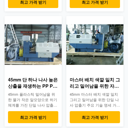
기의 이점: ; 에너지 소비는 보
신의 필요조건에 빠른 응답 당
최고 가격 받기
최고 가격 받기
다 적게 30%인 그러나, 일반적
신의 신청에 따라 2개의 다른
인 단일 나사 압출기를, 우리
조합. 3. 직업적인 연구 및 개
매우 개량했습니다 거의 정상
발, 생산, 판매 및 서비스 4. 쌍
적인 단일 나사 압출기 보다는
둥이 나사 압출기에 부유한 경
두배로 된 산출을 만드는 단일
험. 당신이 프로젝트를 완벽하
나사 압출기의 나사 단면도 디
게 할 것을 도울 것입니다 5.
자인 그리고 기술을 참조하십
모든 기계는 우리의 QC 기준
시오. 이것은 뿐만 아니라 단일
의 밑에 생성할 것입니다. 고능
나사 압출기의 효율성 자체를
률 단일 나사 압출기의 이점: ;
개량하고, 또한 최종 사용자를
정상적인 단일 나사 압출기에
위한 생산비를 저장합니다. 이
비교해서, 우리는 매우 에너지
점: 에너지 득점방해 낙관된 나
소비는 매우 더 적은인 그러나,
사 윤곽 더 작은 압출기, ...
수용량 ...
45mm 단 하나 나사 높은
마스터 배치 색깔 일치 그
산출을 재생하는 PP PE
리고 밀어남을 위한 자동
영화를 위한 플라스틱 밀
화된 단일 나사 압출기
45mm 플라스틱 밀어남을 위
45mm 마스터 배치 색깔 일치
어남 기계
한 물가 작은 알모양으로 하기
그리고 밀어남을 위한 단일 나
체계를 가진 단일 나사 압출기
사 압출기 주요 기술 명세 가공
고능률 단일 나사 압출기의 이
업무 PP의 PE, PS의 아BS,
점: ; 동력비가 절반의 동안 전
SAN 색깔 일치. 완성품
최고 가격 받기
최고 가격 받기
통적인 단일 나사 압출기,
Granules¢3x3mm 산출과 주요
COWIN에 매우 개량했습니다
압출기 유형 산출: 180-