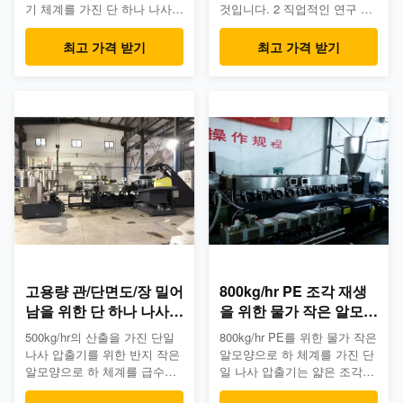
기 체계를 가진 단 하나 나사
것입니다. 2 직업적인 연구 및
밀어남 선 고능률 단일 나사 압
개발, 생산, 판매 및 서비스 3.
출기의 이점: ; 에너지 소비는
당신의 신청에 따라 다른 조합.
최고 가격 받기
최고 가격 받기
보다 적게 30%인 그러나, 일반
4. 쌍둥이 나사 압출기에 부유
적인 단일 나사 압출기를, 우리
한 경험. 당신이 프로젝트를 완
매우 개량했습니다 거의 정상
벽하게 할 것을 도울 것입니다
적인 단일 나사 압출기 보다는
5. 당신의 필요조건에 빠른 응
두배로 된 산출을 만드는 단일
답 고능률 단일 나사 압출기의
나사 압출기의 나사 단면도 디
이점: ; 동력비가 절반의 동안
자인 그리고 기술을 참조하십
전통적인 단일 나사 압출기,
시오. 이것은 뿐만 아니라 단일
COWIN에 매우 개량했습니다
나사 압출기의 효율성 자체를
수용량 두 배를 거의 만드는 단
개량하고, 또한 최종 사용자를
일 나사 압출기의 디자인 그리
위한 생산비를 저장합니다. 이
고 노하우를 비교하십시오. 이
점: 보다 적게의 에너지 소비
것은 뿐만 아니라 압출기의 효
낙관된 나사 단면도 같...
율성 자체를 증...
고용량 관/단면도/장 밀어
800kg/hr PE 조각 재생
남을 위한 단 하나 나사
을 위한 물가 작은 알모양
밀어남 기계
으로 하기 체계를 가진 단
500kg/hr의 산출을 가진 단일
800kg/hr PE를 위한 물가 작은
일 나사 압출기
나사 압출기를 위한 반지 작은
알모양으로 하 체계를 가진 단
알모양으로 하 체계를 급수하
일 나사 압출기는 얇은 조각이
십시오 고능률 단일 나사 압출
되어 재생하 회사 이점: 1. 당