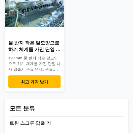
다. 고능률 단일 나사 압출기의
률 단일 나사 압출기의 이점: ;
이점: ; 에너지 소비는 보다 적
정상적인 단일 나사 압출기에
게 30%인 그러나, 일반적인 단
비교해서, 우리는 매우 에너지
일 나사 압출기를, 우리 매우
소비는 매우 더 적은인 그러나,
개량했습니다 거의 정상적인
수용량 두 배 그 후에 정상적인
단일 나사 압출기 보다는 두배
단일 나사 압출기를 거의 ...
로 된 산출...
물 반지 작은 알모양으로
하기 체계를 가진 단일 나
사 압출기를 재생하는 플
120 mm 물 반지 작은 알모양
라스틱 120 Mm
으로 하기 체계를 가진 단일 나
사 압출기 주요 명세: 원료:
HDPE 조각, 2-3% 습기 2 완성
품 HDPE 과립 3. 산출과 주요
최고 가격 받기
압출기 유형 산출:
400~600kg/hr (간격까지 다
름); 주요 압출기 유형: 단일 나
사 압출기를 배출하는
모든 분류
CSETM120 순서도 묘사 먹이
는 system->single 나사
extruding->Water 반지
트윈 스크류 압출 기
pelletizer->Vibrator - >air 송풍
기와 사일로 전체적인 선을 위