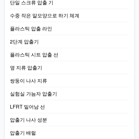
단일 스크류 압출 기
한 4.Composition 물자 다루는
및 미터링 시스템; ...
수중 작은 알모양으로 하기 체계
플라스틱 압출 라인
2단계 압출기
플라스틱 시트 압출 선
옆 지류 압출기
쌍둥이 나사 지류
실험실 가늠자 압출기
LFRT 밀어남 선
압출기 나사 성분
압출기 배럴