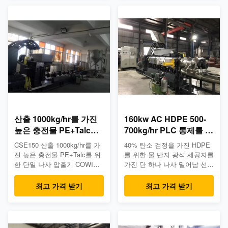
수용량 두 배를 거의 만드는 단
200kg/hr (특정한 공식에 따라
일 나사 압출기의 디자인 그리
다름); 주요 압출기 유형:
고 노하우를 비교하십시오. 이
CSETM45단일 나사 압출기;
것은 뿐만 아니라 압출기의 효
4. 전체적인 선을 위한 구성 먹
율성 자체를 증가하고, 또한 최
이는 체계 체계를합성하는
종 사용자를 위한 생산비를 저
CSETM45단 하나나사; 체계를
장합니다. 이점: 같은 크기 압
작은 알모양으로 하고 포스트
출기, 더 큰 산출 낮은 동력비
다루기; 기계의 묘사: 아니다.
낙관된 나사 단면도 정확한 온
납품의 명칭 Qty. 1.0 단위를
도 조종 모듈 단 하나 나사 디
다루는 원료 1.1 진공 장전...
자인 단 하나 나사에 의해 가공
된 ...
산출 1000kg/hr를 가진
160kw AC HDPE 500-
높은 충전물 PE+Talc를
700kg/hr PLC 통제를 위
위한 단일 나사 압출기 기
한 단 하나 나사 밀어남
CSE150 산출 1000kg/hr를 가
40% 탄소 검정을 가진 HDPE
계
기계
진 높은 충전물 PE+Talc를 위
를 위한 물 반지 광석 세공자를
한 단일 나사 압출기 COWIN
가진 단 하나 나사 밀어남 선
밀어남은 성공적으로 CSE TM
회사 이점: 1. 당신의 필요에
에게 최고 높은 능률적인 단일
빠른 응답 당신의 신청에 근거
최고 가격 받기
최고 가격 받기
나사 압출기를 만들었습니다.
를 두는 2개의 특정한 계획안
이 친절한 ofextruder에는 매우
3. 직업적인 연구 및 개발, 생
더 큰 수용량, 낮은 에너지 소
산, 판매 및 서비스 4. 플라스
비, 그 사이에 우수한 반대로
틱 합성 밀어남에 부유한 경험.