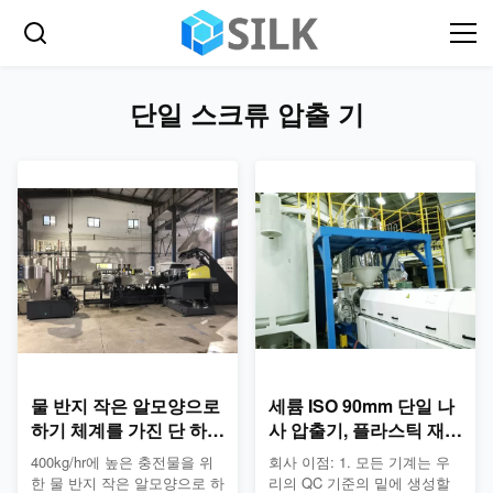
단일 스크류 압출 기
물 반지 작은 알모양으로
세륨 ISO 90mm 단일 나
하기 체계를 가진 단 하나
사 압출기, 플라스틱 재생
나사 밀어남 선을 재생하
압출기 기계
400kg/hr에 높은 충전물을 위
회사 이점: 1. 모든 기계는 우
는 플라스틱
한 물 반지 작은 알모양으로 하
리의 QC 기준의 밑에 생성할