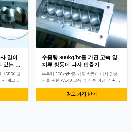
나사 밀어
수용량 300kg/hr를 가진 고속 옆
수 있는 옆
지류 쌍둥이 나사 압출기
HSF50 고
수용량 300kg/hr를 가진 쌍둥이 나사 압출
 나사 세그먼
기를 위한 WS40 고속 옆 지류 이점: 정확한
 당신은 손상
모듈 나사 디자인은, 다만 몇몇의 나사 세그
scerw 세그
먼트 전체적인 공급 스크류를, 대신 바꿀, 필
최고 가격 받기
크류를 바꿀
요가 없습니다 쌍둥이 나사 변속기. 정확한
도중 당신의
장치 및 갱구의 수입된 방위. 속도는
다. 지류에
400rpm까지 일 수 있었습니다. 빈도 변환장
은 품질 장치
치: 속도는 당신의 공급율에 따라 통제될 수
 사용됩니다.
있습니다 높은 능률적인 수용량, intermesh
, 최대 나사
나사, 역류 문제 없음 움직일 수 있는 디자