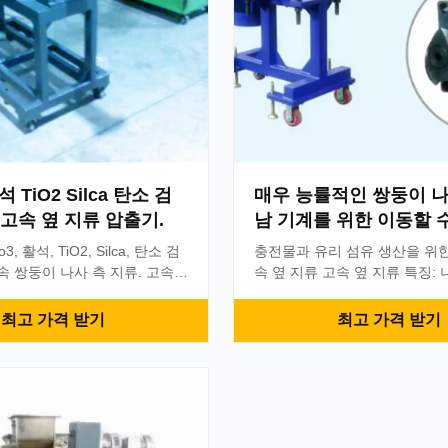
석 TiO2 Silca 탄소 검
매우 능률적인 쌍둥이 
고속 옆 지류 압출기.
남 기계를 위한 이동할 
지류 압출기
o3, 활석, TiO2, Silca, 탄소 검
충전물과 유리 섬유 생산을 위한 
속 쌍둥이 나사 측 지류. 고속
속 옆 지류 고속 옆 지류 특징:
rateristic: 정확한 모듈 나사
트를 가진 완벽한 나사 단면도,
은 다만 몇몇의 나사 성분 전체
을 입힐 때, 다만 바꿉니다 손상 
최고 가격 받기
최고 가격 받기
크류를, 대신 바꿀, 필요없습니
먼트 조각을 전체적인 공급 스
크 변속기. 정확한 장치 및 갱구
필요가 없습니다. 이것은 가동 
 고속 Force Feeding는
비용을 너무 많이 저장할 것입니
, 최고 속도 일 수 있었습니다.
갖춰지는 높은 토크 변속기. 좋
수용량, intermesh 나사, 역
와 갱구는 기계에, 수입된 방위
 빈도 변환장치 통제, 속도는 0
능률적인 공급율은 600rpm까지