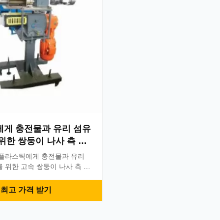
pm에 조정될 수 있었습니다 신청:
회전 속도 입니다 매우 능률적
intermesh 나사, 역류 문제 
장치 ...
게 충전물과 유리 섬유
위한 쌍둥이 나사 측 지
 플라스틱에게 충전물과 유리
 위한 고속 쌍둥이 나사 측 지
의 Charateristic: 정확한 모
인, 당신은 다만 몇몇의 나사 성
최고 가격 받기
공급 스크류를, 대신 바꿀, 필요
은 토크 변속기. 정확한 장치 및
방위. 고속 Force Feeding는