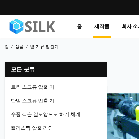
홈
제작품
회사 소
집
/
상품
/
옆 지류 압출기
모든 분류
트윈 스크류 압출 기
단일 스크류 압출 기
수중 작은 알모양으로 하기 체계
플라스틱 압출 라인