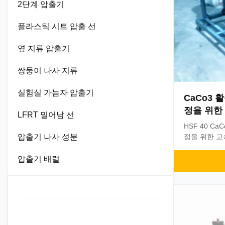
2단계 압출기
플라스틱 시트 압출 선
옆 지류 압출기
쌍둥이 나사 지류
실험실 가늠자 압출기
CaCo3 활
정을 위한 
LFRT 밀어남 선
HSF 40 CaC
압출기 나사 성분
정을 위한 고
옆 지류의 Cha
디자인, 당신
압출기 배럴
적인 공급 스
다. 높은 토
의 수입된 방위.
600rpm까지
높은 능률적인 
류 문제 없음