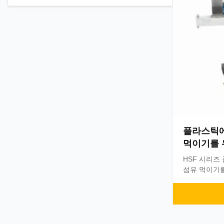
에서 600r
...
플라스틱에
먹이기를 
류 압출기
HSF 시리즈
섬유 먹이기를
류 고속 옆 지류
듈 나사 디자
분 전체적인 
없습니다. 높
갱구의 수입된 