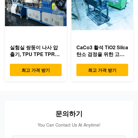
실험실 쌍둥이 나사 압
CaCo3 활석 TiO2 Silca
출기, TPU TPE TPR를
탄소 검정을 위한 고속
위한 쌍둥이 나사 밀어
옆 지류 압출기.
남 선
최고 가격 받기
최고 가격 받기
문의하기
You Can Contact Us At Anytime!