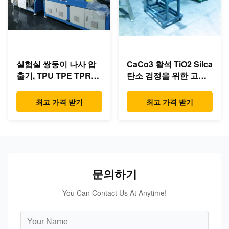
실험실 쌍둥이 나사 압
CaCo3 활석 TiO2 Silca
출기, TPU TPE TPR를
탄소 검정을 위한 고속
위한 쌍둥이 나사 밀어
옆 지류 압출기.
남 선
최고 가격 받기
최고 가격 받기
문의하기
You Can Contact Us At Anytime!